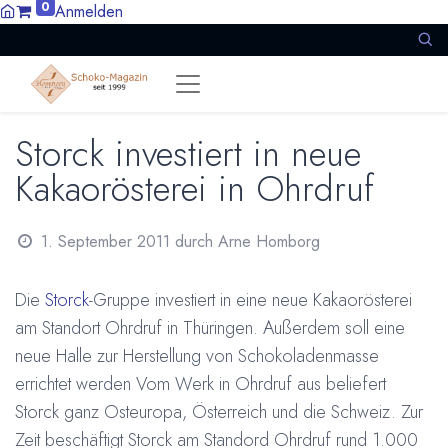
0
Anmelden
Storck investiert in neue
Kakaorösterei in Ohrdruf
1. September 2011
durch
Arne Homborg
Die
Storck
-Gruppe investiert in eine neue Kakaorösterei
am Standort Ohrdruf in Thüringen. Außerdem soll eine
neue Halle zur Herstellung von Schokoladenmasse
errichtet werden Vom Werk in Ohrdruf aus beliefert
Storck ganz Osteuropa, Österreich und die Schweiz. Zur
Zeit beschäftigt Storck am Standord Ohrdruf rund 1.000