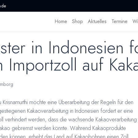
.de
Home
Shop
Aktuelles
Termine
Wi
ter in Indonesien f
 Importzoll auf Kak
omborg
u Krisnamurthi möchte eine Überarbeitung der Regeln für den
gestiegenen Kakaoverarbeitung in Indonesien fordert er eine
ll verhindert werden, dass die wachsende Kakaoverarbeitung
Kakao gebremst werden könnte. Während Kakaoprodukte
erden können, erhebt das Land auf Kakaobohnen einen Zoll