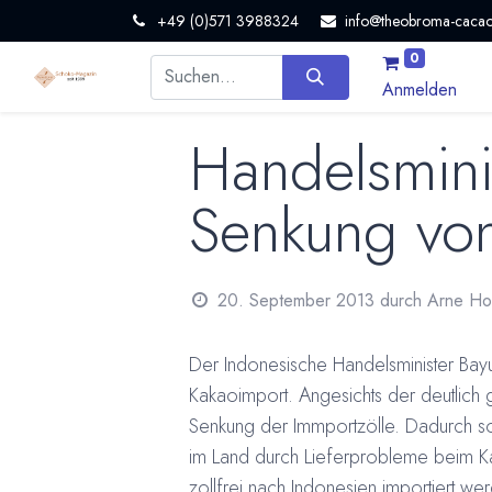
+49 (0)571 3988324
info@theobroma-cacao
0
Anmelden
Handelsminis
Senkung von
20. September 2013
durch
Arne H
Der Indonesische Handelsminister Bay
Kakaoimport. Angesichts der deutlich 
Senkung der Immportzölle. Dadurch so
im Land durch Lieferprobleme beim 
zollfrei nach Indonesien importiert w