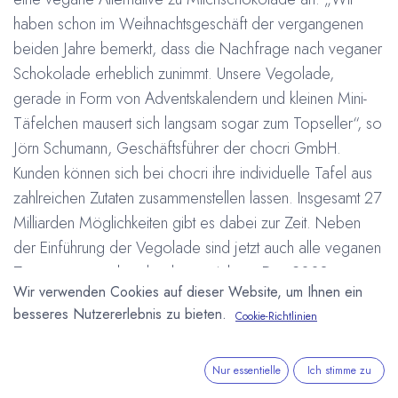
haben schon im Weihnachtsgeschäft der vergangenen
beiden Jahre bemerkt, dass die Nachfrage nach veganer
Schokolade erheblich zunimmt. Unsere Vegolade,
gerade in Form von Adventskalendern und kleinen Mini-
Täfelchen mausert sich langsam sogar zum Topseller“, so
Jörn Schumann, Geschäftsführer der chocri GmbH.
Kunden können sich bei chocri ihre individuelle Tafel aus
zahlreichen Zutaten zusammenstellen lassen. Insgesamt 27
Milliarden Möglichkeiten gibt es dabei zur Zeit. Neben
der Einführung der Vegolade sind jetzt auch alle veganen
Zutaten entsprechend gekennzeichnet. Das 2008
Wir verwenden Cookies auf dieser Website, um Ihnen ein
gegründete Unternehmen ist Marktführer für
besseres Nutzererlebnis zu bieten.
Cookie-Richtlinien
personalisierte Tafelschokoladen im deutschsprachigen
Raum und die größte Online-Confiserie in Deutschland.
Weitere Informationen bei:
www.chocri.de
Nur essentielle
Ich stimme zu
#
Chocri
Deutschland
ISM Internationale Süßwarenmesse