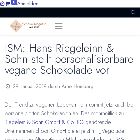
0
Anmelden
ISM: Hans Riegeleinn &
Sohn stellt personalisierbare
vegane Schokolade vor
29. Januar 2019
durch
Arne Homborg
Der Trend zu veganen Lebensmitteln kommt jetzt auch bei
personalisierten Schokoladen an. Das mehrheitlich zu
Riegelein & Sohn GmbH & Co. KG
gehörende
Unternehmen chocri GmbH bietet jetzt mit „Vegolade“
eine vegane Alternative zu Milchschokolade an. „Wir