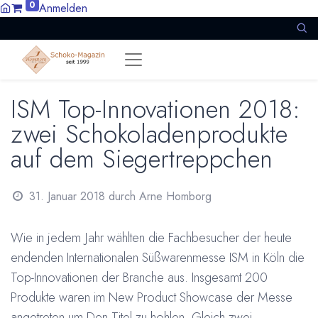
0
Anmelden
ISM Top-Innovationen 2018:
zwei Schokoladenprodukte
auf dem Siegertreppchen
31. Januar 2018
durch
Arne Homborg
Wie in jedem Jahr wählten die Fachbesucher der heute
endenden Internationalen Süßwarenmesse ISM in Köln die
Top-Innovationen der Branche aus. Insgesamt 200
Produkte waren im New Product Showcase der Messe
angetreten um Den Titel zu hohlen. Gleich zwei