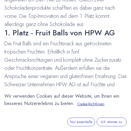
Schokoladenprodukte schafften es dabei ganz nach
vorne. Die Top-Innovation auf dem 1. Platz kommt
allerdings ganz ohne Schokolade aus.
1. Platz - Fruit Balls von HPW AG
Die Fruit Balls sind ein Fruchtsnack aus getrockneten
tropischen Früchten. Erhältlich in fünf
Geschmacksrichtungen und komplett ohne Zuckerzusatz
oder Fruchtkonzentrate. Außerdem erfüllen sie die
Ansprüche einer veganen und glutenfreien Ernährung. Das
Schweizer Unternehmen HPW AG ist auf Früchte und
Fruchtzubereitungen spezialisiert. Die Fruit Balls werden
Wir verwenden Cookies auf dieser Website, um Ihnen ein
direkt in Ghana aus frischen Früchten produziert.
besseres Nutzererlebnis zu bieten.
Cookie-Richtlinien
2. Platz - Brasiliero von GOT7
Nutrition GmbH & Co. KG
Nur essentielle
Ich stimme zu
Auf den zweiten Platz wählten die Fachbesucher eine mit