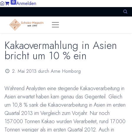
0
Anmelden
Kakaovermahlung in Asien
bricht um 10 % ein
2. Mai 2013
durch
Arne Homborg
Während Analysten eine steigende Kakaoverarbeitung in
Asien erwartet haben kam genau das Gegenteil. Gleich
um 10,8 % sank die Kakaoverarbeitung in Asien im ersten
Quartal 2013 im Vergleich zum Vorjahr. Nur noch
157.000 Tonnen Kakao wurden Verarbeitet, rund 17.000
Tonnen weniger als im ersten Quartal 2012. Auch in