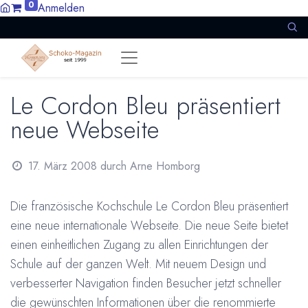
0
Anmelden
Le Cordon Bleu präsentiert
neue Webseite
17. März 2008
durch
Arne Homborg
Die französische Kochschule Le Cordon Bleu präsentiert
eine neue internationale Webseite. Die neue Seite bietet
einen einheitlichen Zugang zu allen Einrichtungen der
Schule auf der ganzen Welt. Mit neuem Design und
verbesserter Navigation finden Besucher jetzt schneller
die gewünschten Informationen über die renommierte