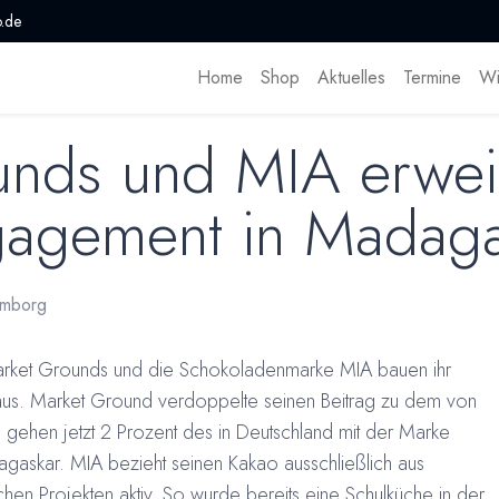
.de
Home
Shop
Aktuelles
Termine
Wi
unds und MIA erwei
gagement in Madag
mborg
arket Grounds und die Schokoladenmarke MIA bauen ihr
us. Market Ground verdoppelte seinen Beitrag zu dem von
gehen jetzt 2 Prozent des in Deutschland mit der Marke
agaskar. MIA bezieht seinen Kakao ausschließlich aus
chen Projekten aktiv. So wurde bereits eine Schulküche in der