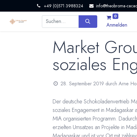
+49 (0)571 3988324
info@theobroma-cacao
0
Anmelden
Market Gro
soziales En
28. September 2019
durch
Arne Ho
Der deutsche Schokoladenvertrieb M
soziales Engagement in Madagaskar a
MIA organisierten Programm. Dadurch 
erzielten Umsatzes an Projekte in Mad
Madagaskar und ist vor Ort mit zahlrei