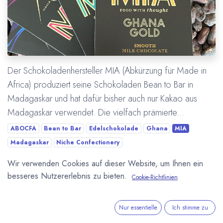
Der Schokoladenhersteller MIA (Abkürzung für Made in
Africa) produziert seine Schokoladen Bean to Bar in
Madagaskar und hat dafür bisher auch nur Kakao aus
Madagaskar verwendet. Die vielfach prämierte...
ABOCFA
Bean to Bar
Edelschokolade
Ghana
MIA
Madagaskar
Niche Confectionery
Wir verwenden Cookies auf dieser Website, um Ihnen ein
Mehr lesen
besseres Nutzererlebnis zu bieten.
Cookie-Richtlinien
Nur essentielle
Ich stimme zu