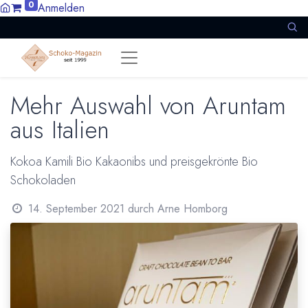
0
Anmelden
Mehr Auswahl von Aruntam
aus Italien
Kokoa Kamili Bio Kakaonibs und preisgekrönte Bio
Schokoladen
14. September 2021
durch
Arne Homborg