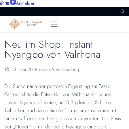
0
Anmelden
Neu im Shop: Instant
Nyangbo von Valrhona
13. Juni 2018
durch
Arne Homborg
Die Suche nach der perfekten Ergänzung zur Tasse
Kaffee führte die Entwickler von Valrhona zur neuen
„Instant Nyangbo“. Kleine, nur 3,3 g leichte, Schoko-
Täfelchen sind das optimale Format um zusammen mit
einem Kaffee oder Tee genossen zu werden. Die Basis
der „Neuen“ ist mit der Sorte Nyangbo eine bereits