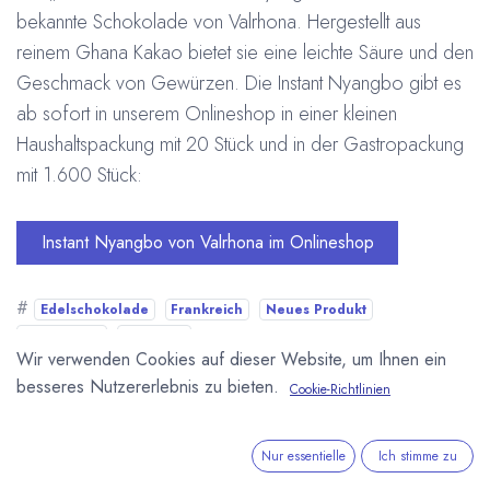
bekannte Schokolade von Valrhona. Hergestellt aus
reinem Ghana Kakao bietet sie eine leichte Säure und den
Geschmack von Gewürzen. Die Instant Nyangbo gibt es
ab sofort in unserem Onlineshop in einer kleinen
Haushaltspackung mit 20 Stück und in der Gastropackung
mit 1.600 Stück:
Instant Nyangbo von Valrhona im Onlineshop
#
Edelschokolade
Frankreich
Neues Produkt
Onlineshop
Valrhona
Arne Homborg
13. Juni 2018
Wir verwenden Cookies auf dieser Website, um Ihnen ein
besseres Nutzererlebnis zu bieten.
Cookie-Richtlinien
DIESEN BEITRAG TEILEN
Nur essentielle
Ich stimme zu