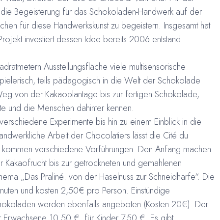
l, die Begeisterung für das Schokoladen-Handwerk auf der
hen für diese Handwerkskunst zu begeistern. Insgesamt hat
Projekt investiert dessen Idee bereits 2006 entstand.
adratmetern Ausstellungsfläche viele multisensorische
spielerisch, teils pädagogisch in die Welt der Schokolade
eg von der Kakaoplantage bis zur fertigen Schokolade,
tte und die Menschen dahinter kennen.
rschiedene Experimente bis hin zu einem Einblick in die
andwerkliche Arbeit der Chocolatiers lässt die Cité du
u kommen verschiedene Vorführungen. Den Anfang machen
Kakaofrucht bis zur getrockneten und gemahlenen
ma „Das Praliné: von der Haselnuss zur Schneidharfe“. Die
nuten und kosten 2,50€ pro Person. Einstündige
Schokoladen werden ebenfalls angeboten (Kosten 20€). Der
 für Erwachsene 10,50 €, für Kinder 7,50 €. Es gibt