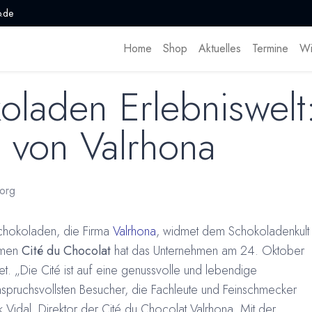
.de
Home
Shop
Aktuelles
Termine
Wi
laden Erlebniswelt:
 von Valrhona
org
schokoladen, die Firma
Valrhona
, widmet dem Schokoladenkult
amen
Cité du Chocolat
hat das Unternehmen am 24. Oktober
. „Die Cité ist auf eine genussvolle und lebendige
spruchsvollsten Besucher, die Fachleute und Feinschmecker
k Vidal, Direktor der Cité du Chocolat Valrhona. Mit der