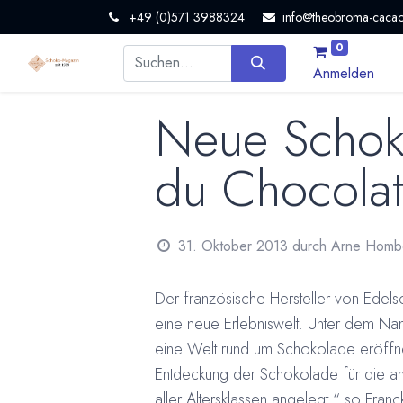
+49 (0)571 3988324
info@theobroma-cacao
0
Anmelden
Neue Schoko
du Chocolat
31. Oktober 2013
durch
Arne Homb
Der französische Hersteller von Edel
eine neue Erlebniswelt. Unter dem N
eine Welt rund um Schokolade eröffnet
Entdeckung der Schokolade für die an
aller Altersklassen angelegt.“ so Franc