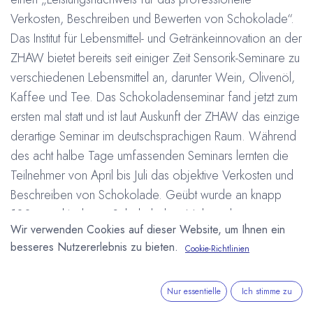
Verkosten, Beschreiben und Bewerten von Schokolade“.
Das Institut für Lebensmittel- und Getränkeinnovation an der
ZHAW bietet bereits seit einiger Zeit Sensorik-Seminare zu
verschiedenen Lebensmittel an, darunter Wein, Olivenöl,
Kaffee und Tee. Das Schokoladenseminar fand jetzt zum
ersten mal statt und ist laut Auskunft der ZHAW das einzige
derartige Seminar im deutschsprachigen Raum. Während
des acht halbe Tage umfassenden Seminars lernten die
Teilnehmer von April bis Juli das objektive Verkosten und
Beschreiben von Schokolade. Geübt wurde an knapp
100 verschiedenen Schokoladen. Neben der
Wir verwenden Cookies auf dieser Website, um Ihnen ein
Beschreibung von Farben, Gerüchen und Geschmack
besseres Nutzererlebnis zu bieten.
Cookie-Richtlinien
liegt ein Schwerpunkt des Seminars in der
Qualitätsbeurteilung. Der größte Teil der Teilnehmer kam
aus der Schokoladenindustrie aber auch Privatpersonen
Nur essentielle
Ich stimme zu
haben teilgenommen. Der nächste Kurs der ZHAW zum