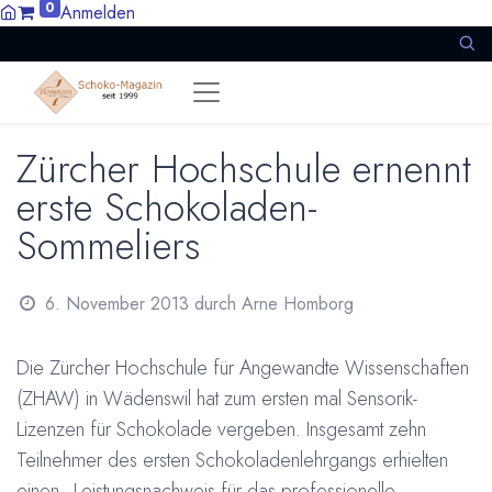
0
Anmelden
Zürcher Hochschule ernennt
erste Schokoladen-
Sommeliers
6. November 2013
durch
Arne Homborg
Die Zürcher Hochschule für Angewandte Wissenschaften
(ZHAW) in Wädenswil hat zum ersten mal Sensorik-
Lizenzen für Schokolade vergeben. Insgesamt zehn
Teilnehmer des ersten Schokoladenlehrgangs erhielten
einen „Leistungsnachweis für das professionelle