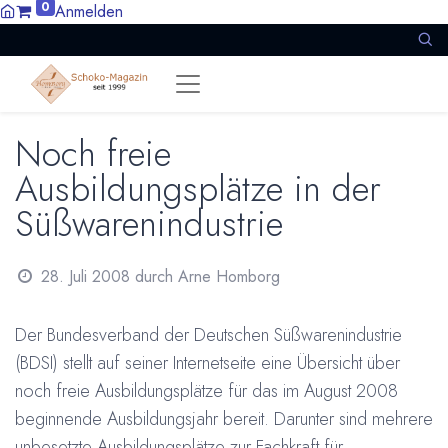
0
Anmelden
Noch freie
Ausbildungsplätze in der
Süßwarenindustrie
28. Juli 2008
durch
Arne Homborg
Der Bundesverband der Deutschen Süßwarenindustrie
(BDSI) stellt auf seiner Internetseite eine Übersicht über
noch freie Ausbildungsplätze für das im August 2008
beginnende Ausbildungsjahr bereit. Darunter sind mehrere
unbesetzte Ausbildungsplätze zur Fachkraft für