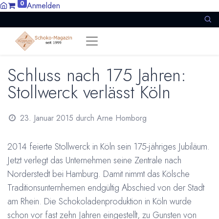
0
Anmelden
Schluss nach 175 Jahren:
Stollwerck verlässt Köln
23. Januar 2015
durch
Arne Homborg
2014 feierte Stollwerck in Köln sein 175-jähriges Jubiläum.
Jetzt verlegt das Unternehmen seine Zentrale nach
Norderstedt bei Hamburg. Damit nimmt das Kölsche
Traditionsunternhemen endgültig Abschied von der Stadt
am Rhein. Die Schokoladenproduktion in Köln wurde
schon vor fast zehn Jahren eingestellt, zu Gunsten von