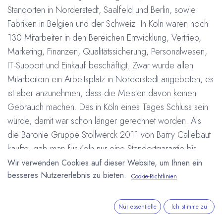
Standorten in Norderstedt, Saalfeld und Berlin, sowie
Fabriken in Belgien und der Schweiz. In Köln waren noch
130 Mitarbeiter in den Bereichen Entwicklung, Vertrieb,
Marketing, Finanzen, Qualitätssicherung, Personalwesen,
IT-Support und Einkauf beschäftigt. Zwar wurde allen
Mitarbeitern ein Arbeitsplatz in Norderstedt angeboten, es
ist aber anzunehmen, dass die Meisten davon keinen
Gebrauch machen. Das in Köln eines Tages Schluss sein
würde, damit war schon länger gerechnet worden. Als
die Baronie Gruppe Stollwerck 2011 von Barry Callebaut
kaufte, gab man für Köln nur eine Standortgarantie bis
2013. Bereits vor zwei Jahren wurden bei Stollwerck 165
Wir verwenden Cookies auf dieser Website, um Ihnen ein
besseres Nutzererlebnis zu bieten.
Stellen abgebaut, 70 davon in Köln. Zur Zeit beschäftigt
Cookie-Richtlinien
das Unternehmen ca. 1.750 Mitarbeiter.
Nur essentielle
Ich stimme zu
Stollwerck auf Sparkurs