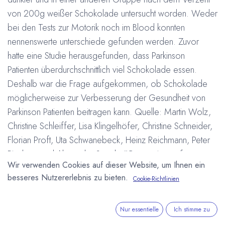
von 200g weißer Schokolade untersucht worden. Weder
bei den Tests zur Motorik noch im Blood konnten
nennenswerte unterschiede gefunden werden. Zuvor
hatte eine Studie herausgefunden, dass Parkinson
Patienten überdurchschnittlich viel Schokolade essen.
Deshalb war die Frage aufgekommen, ob Schokolade
möglicherweise zur Verbesserung der Gesundheit von
Parkinson Patienten beitragen kann. Quelle: Martin Wolz,
Christine Schleiffer, Lisa Klingelhöfer, Christine Schneider,
Florian Proft, Uta Schwanebeck, Heinz Reichmann, Peter
Riederer und Alexander Storch, "Comparison of
Wir verwenden Cookies auf dieser Website, um Ihnen ein
chocolate to cacao-free white chocolate in Parkinson's
besseres Nutzererlebnis zu bieten.
Cookie-Richtlinien
disease: a single-dose, investigator-blinded, placebo-
controlled, crossover trial", Journal of Neurology
#
Nur essentielle
Ich stimme zu
Forschung und Entwicklung
Gesundheit
Schokolade
Arne Homborg
29. Mai 2012