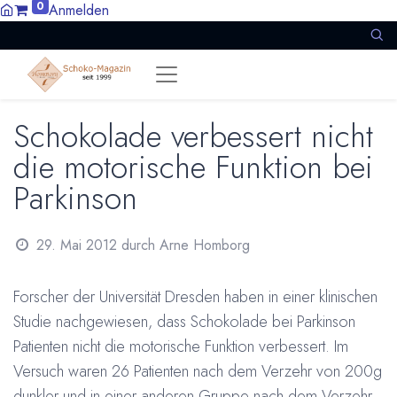
0
Anmelden
Schokolade verbessert nicht
die motorische Funktion bei
Parkinson
29. Mai 2012
durch
Arne Homborg
Forscher der Universität Dresden haben in einer klinischen
Studie nachgewiesen, dass Schokolade bei Parkinson
Patienten nicht die motorische Funktion verbessert. Im
Versuch waren 26 Patienten nach dem Verzehr von 200g
dunkler und in einer anderen Gruppe nach dem Verzehr