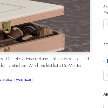
Se
Pr
F
Soest Schokoladenartikel und Pralinen produziert und
dern vertrieben. Wie berichtet hatte DreMeister im
rsteller
Wirtschaft
A