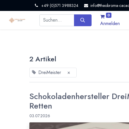
+49 (0)571 3988324
info@theobroma-cacao
0
Anmelden
2 Artikel
DreiMeister
×
Schokoladenhersteller DreiM
Retten
03.07.2026