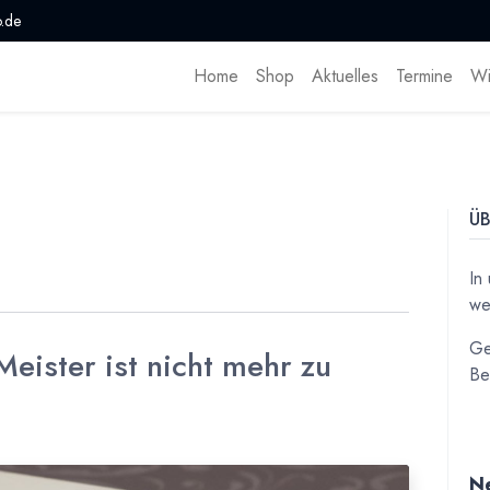
.de
Home
Shop
Aktuelles
Termine
Wi
ÜB
In
we
Ge
eister ist nicht mehr zu
Be
Ne