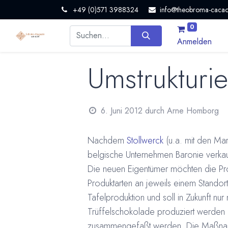
+49 (0)571 3988324
info@theobroma-cacao
0
Anmelden
Umstrukturie
6. Juni 2012
durch
Arne Homborg
Nachdem
Stollwerck
(u.a. mit den Mar
belgische Unternehmen
Baronie verkau
Die neuen Eigentümer möchten die Prod
Produktarten an jeweils einem Standort
Tafelproduktion und soll in Zukunft nur
Trüffelschokolade produziert werden u
zusammengefaßt werden. Die Maßnahm