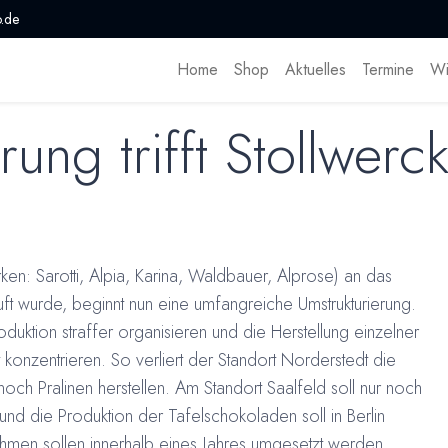
.de
Home
Shop
Aktuelles
Termine
Wi
rung trifft Stollwerc
ken: Sarotti, Alpia, Karina, Waldbauer, Alprose) an das
ft wurde, beginnt nun eine umfangreiche Umstrukturierung.
uktion straffer organisieren und die Herstellung einzelner
 konzentrieren. So verliert der Standort Norderstedt die
 noch Pralinen herstellen. Am Standort Saalfeld soll nur noch
nd die Produktion der Tafelschokoladen soll in Berlin
en sollen innerhalb eines Jahres umgesetzt werden.