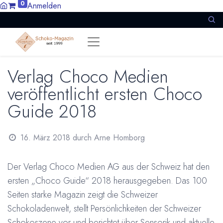
0
Anmelden
Verlag Choco Medien
veröffentlicht ersten Choco
Guide 2018
16. März 2018
durch
Arne Homborg
Der Verlag Choco Medien AG aus der Schweiz hat den
ersten „Choco Guide“ 2018 herausgegeben. Das 100
Seiten starke Magazin zeigt die Schweizer
Schokoladenwelt, stellt Persönlichkeiten der Schweizer
Schokoszene vor und berichtet über Sensorik und aktuelle