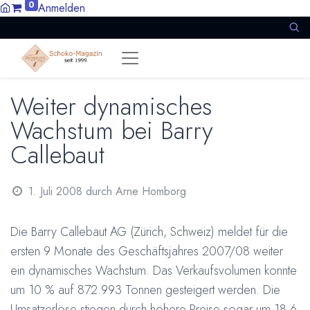
0
Anmelden
Weiter dynamisches
Wachstum bei Barry
Callebaut
1. Juli 2008
durch
Arne Homborg
Die Barry Callebaut AG (Zürich, Schweiz) meldet für die
ersten 9 Monate des Geschäftsjahres 2007/08 weiter
ein dynamisches Wachstum. Das Verkaufsvolumen konnte
um 10 % auf 872.993 Tonnen gesteigert werden. Die
Umsatzerlöse stiegen durch höhere Preise sogar um 18,6