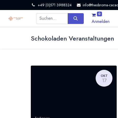
+49 (0)571 3988324
info@theobroma-cacao
0
Anmelden
Schokoladen Veranstaltungen
OKT
17