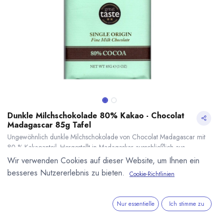
Dunkle Milchschokolade 80% Kakao - Chocolat
Madagascar 85g Tafel
Ungewöhnlich dunkle Milchschokolade von Chocolat Madagascar mit
80 % Kakaoanteil. Hergestellt in Madagaskar ausschließlich aus
Madagaskarkakao. Ausgezeichnet mit Bronze der Academy of
Wir verwenden Cookies auf dieser Website, um Ihnen ein
Chocolate. 85g Tafel. Herkunft von Kakaobohnen und Zucker, sowie die
besseres Nutzererlebnis zu bieten.
Cookie-Richtlinien
Verarbeitung zu 100 % in Madagaskar.
Dunkle Milchschokolade 80% Kakao - Chocolat Madagascar 85g Tafel
* inkl. MwST. zzgl.
7,80
€
*
(
91,76
€
/
1
kg
)
Nur essentielle
Ich stimme zu
* inkl. MwST. zzgl.
Versandkosten