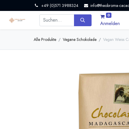
+49 (0)571 3988324
info@theobroma-cacao
0
Anmelden
Alle Produkte
Vegane Schokolade
Vegan Weiss C