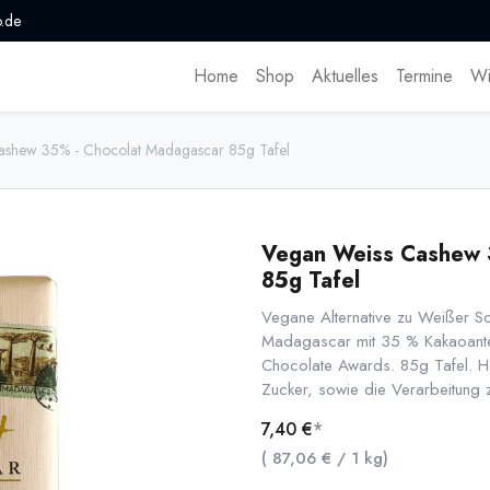
.de
Home
Shop
Aktuelles
Termine
Wi
ashew 35% - Chocolat Madagascar 85g Tafel
Vegan Weiss Cashew 
85g Tafel
Vegane Alternative zu Weißer 
Madagascar mit 35 % Kakaoanteil
Chocolate Awards. 85g Tafel. 
Zucker, sowie die Verarbeitung
7,40
€
*
(
87,06
€
/
1
kg
)