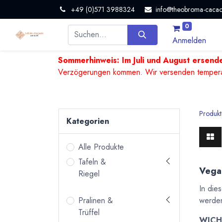
+49 (0)571 3988324
info@theobroma-cacao
0
Anmelden
Sommerhinweis: Im Juli und August ersende
Verzögerungen kommen. Wir versenden temperature
Produkt
Kategorien
Alle Produkte
Tafeln &
Vega
Riegel
In die
werden
Pralinen &
Trüffel
WICH