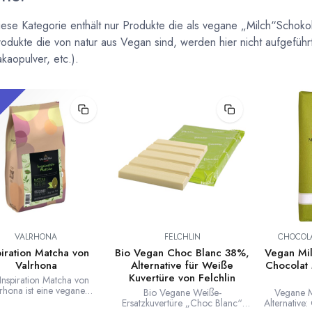
iese Kategorie enthält nur Produkte die als vegane „Milch“Schoko
odukte die von natur aus Vegan sind, werden hier nicht aufgeführ
kaopulver, etc.).
!
VALRHONA
FELCHLIN
CHOCOL
piration Matcha von
Bio Vegan Choc Blanc 38%,
Vegan Mi
Valrhona
Alternative für Weiße
Chocolat
Kuvertüre von Felchlin
Inspiration Matcha von
rhona ist eine vegane
Bio Vegane Weiße-
Vegane M
uvertüre aus Zucker,
Ersatzkuvertüre „Choc Blanc“
Alternative
tter und Matcha Tee. Ein