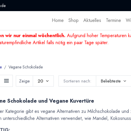
.de
Home
Shop
Aktuelles
Termine
Wi
n wir nur einmal wöchentlich.
Aufgrund hoher Temperaturen ka
mpfindliche Artikel falls nötig ein paar Tage später.
e
Vegane Schokolade
Zeige
20
Sortieren nach:
Beliebteste
ne Schokolade und Vegane Kuvertüre
ser Kategorie gibt es vegane Alternativen zu Milchschokolade und 
 unterschiedliche Alternativen verwendet, wie Mandel, Kokosnus
TIG: