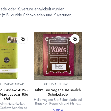
lade oder Kuvertüre entwickelt wurden.
t (z.B. dunkle Schokoladen und Kuvertüren,
AT MADAGASCAR
KIKIS PRALINENWELT
lc Cashew 40% -
Kiki's Bio vegane Reismilch
 Madagascar 85g
Schokolade
Tafel
Helle vegane Bio Schokolade auf
Basis von Reismilch und Mandel
ilchschokoladen-
von Kiki's Pralinenwelt. Schöner
: Cashew Schokolade
6,90
€
zarter Schmelz und mild