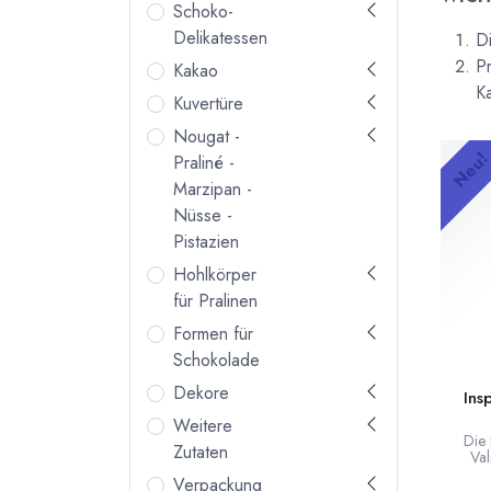
Schoko-
Delikatessen
D
Pr
Kakao
Ka
Kuvertüre
Nougat -
Neu
Praliné -
Marzipan -
Nüsse -
Pistazien
Hohlkörper
für Pralinen
Formen für
Schokolade
Dekore
Ins
Weitere
Die 
Zutaten
Val
K
Verpackung
Kakaobu