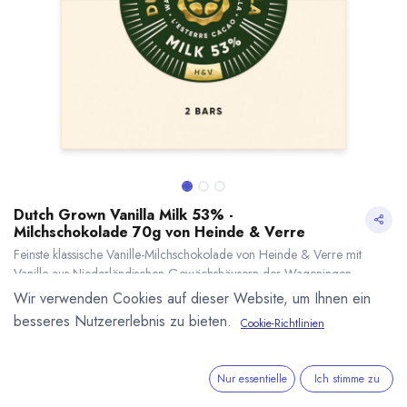
Dutch Grown Vanilla Milk 53% -
Milchschokolade 70g von Heinde & Verre
Feinste klassische Vanille-Milchschokolade von Heinde & Verre mit
Vanille aus Niederländischen Gewächshäusern der Wageningen
University & Research centre (WUR) und Kakao von der L'Esterre
Wir verwenden Cookies auf dieser Website, um Ihnen ein
Plantage in Grenada. 53% Kakaogehalt. Inhalt 70g (2x35g Tafel).
besseres Nutzererlebnis zu bieten.
Cookie-Richtlinien
7,50
€
*
Dutch Grown Vanilla Milk 53% - Milchschokolade 70g von Heinde & Verre
* inkl. MwST. zzgl.
(
107,14
€
/
1
kg
)
* inkl. MwST. zzgl.
Versandkosten
Nur essentielle
Ich stimme zu
Lieferzeit: ab September lieferbar