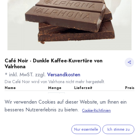
Café Noir - Dunkle Kaffee-Kuvertüre von
Valrhona
* inkl. MwST. zzgl.
Versandkosten
Die Café Noir wird von Valrhona nicht mehr hergestellt.
Name
Menge
Lieferzeit
Preis
19,19
€
*
[130844] 500g Café
nicht mehr
Noir Valrhona
lieferbar
Wir verwenden Cookies auf dieser Website, um Ihnen ein
(
38,38
€
/
1
kg
)
besseres Nutzererlebnis zu bieten.
Cookie-Richtlinien
IN DEN WARENKORB
Nur essentielle
Ich stimme zu