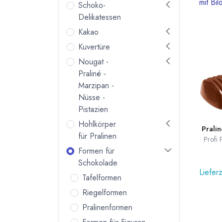
mit Bi
Schoko-
Delikatessen
Kakao
Kuvertüre
Nougat -
Praliné -
Marzipan -
Nüsse -
Pistazien
Hohlkörper
Prali
für Pralinen
Profi 
Formen für
Schokolade
Lieferz
Tafelformen
Riegelformen
Pralinenformen