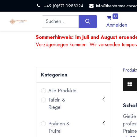
+49 (0)571 3988324
info@theobroma-cacao
0
Anmelden
Sommerhinweis: Im Juli und August ersende
Verzögerungen kommen. Wir versenden temperature
Produkt
Kategorien
Alle Produkte
Tafeln &
Scho
Riegel
Gieße 
profes
Pralinen &
Pralin
Trüffel