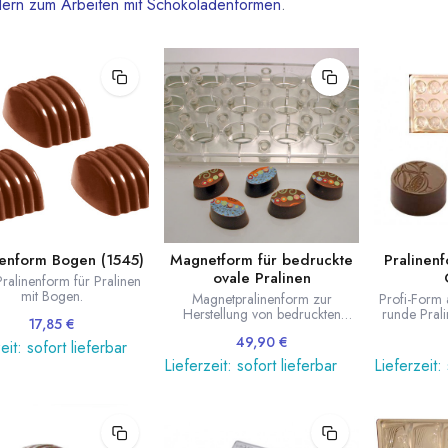
ldern zum Arbeiten mit Schokoladenformen
.
nenform Bogen (1545)
Magnetform für bedruckte
Pralinen
ovale Pralinen
Pralinenform für Pralinen
mit Bogen.
Magnetpralinenform zur
Profi-Form 
Herstellung von bedruckten
runde Prali
17,85
€
ovalen Pralinen.
49,90
€
eit: sofort lieferbar
Lieferzeit: sofort lieferbar
Lieferzeit: