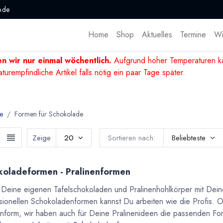
.de
Home
Shop
Aktuelles
Termine
Wi
n wir nur einmal wöchentlich.
Aufgrund hoher Temperaturen ka
mpfindliche Artikel falls nötig ein paar Tage später.
e
Formen für Schokolade
Zeige
20
Sortieren nach:
Beliebteste
koladeformen - Pralinenformen
Deine eigenen Tafelschokoladen und Pralinenhohlkörper mit Deine
sionellen Schokoladenformen kannst Du arbeiten wie die Profis.
enform, wir haben auch für Deine Pralinenideen die passenden F