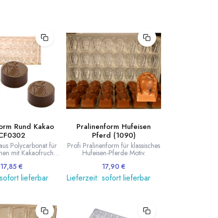
form Rund Kakao
Pralinenform Hufeisen
CF0302
Pferd (1090)
aus Polycarbonat für
Profi Pralinenform für klassisches
nen mit Kakaofrucht
Hufeisen-Pferde Motiv.
Motiv.
17,85
€
17,90
€
 sofort lieferbar
Lieferzeit: sofort lieferbar