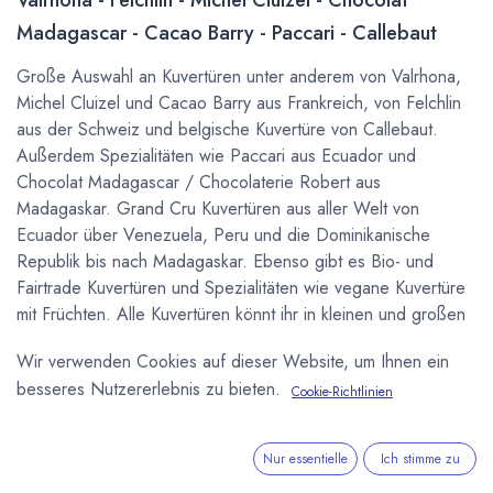
Madagascar - Cacao Barry - Paccari - Callebaut
Große Auswahl an Kuvertüren unter anderem von Valrhona,
Michel Cluizel und Cacao Barry aus Frankreich, von Felchlin
aus der Schweiz und belgische Kuvertüre von Callebaut.
Außerdem Spezialitäten wie Paccari aus Ecuador und
Chocolat Madagascar / Chocolaterie Robert aus
Madagaskar. Grand Cru Kuvertüren aus aller Welt von
Ecuador über Venezuela, Peru und die Dominikanische
Republik bis nach Madagaskar. Ebenso gibt es Bio- und
Fairtrade Kuvertüren und Spezialitäten wie vegane Kuvertüre
mit Früchten. Alle Kuvertüren könnt ihr in kleinen und großen
Mengen kaufen um in der eigenen Küche selber Pralinen zu
Wir verwenden Cookies auf dieser Website, um Ihnen ein
machen, oder für Gastronomie und
besseres Nutzererlebnis zu bieten.
Schokoladenmanufakturen auch über unseren
B2B
Cookie-Richtlinien
Onlineshop
.
Nur essentielle
Ich stimme zu