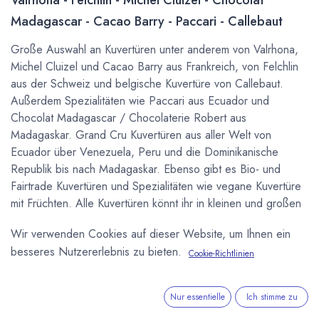
Madagascar - Cacao Barry - Paccari - Callebaut
Große Auswahl an Kuvertüren unter anderem von Valrhona,
Michel Cluizel und Cacao Barry aus Frankreich, von Felchlin
aus der Schweiz und belgische Kuvertüre von Callebaut.
Außerdem Spezialitäten wie Paccari aus Ecuador und
Chocolat Madagascar / Chocolaterie Robert aus
Madagaskar. Grand Cru Kuvertüren aus aller Welt von
Ecuador über Venezuela, Peru und die Dominikanische
Republik bis nach Madagaskar. Ebenso gibt es Bio- und
Fairtrade Kuvertüren und Spezialitäten wie vegane Kuvertüre
mit Früchten. Alle Kuvertüren könnt ihr in kleinen und großen
Mengen kaufen um in der eigenen Küche selber Pralinen zu
Wir verwenden Cookies auf dieser Website, um Ihnen ein
machen, oder für Gastronomie und
besseres Nutzererlebnis zu bieten.
Schokoladenmanufakturen auch über unseren
B2B
Cookie-Richtlinien
Onlineshop
.
Nur essentielle
Ich stimme zu