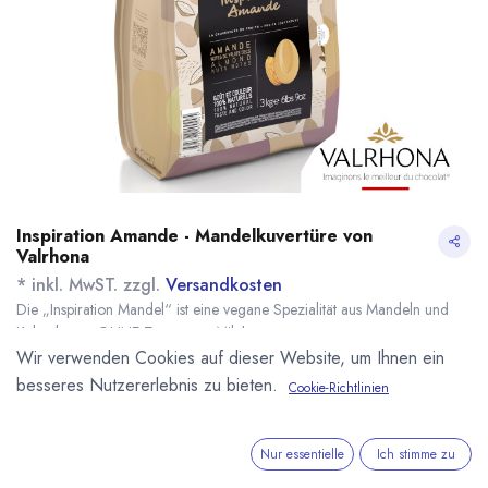
Inspiration Amande - Mandelkuvertüre von
Valrhona
* inkl. MwST. zzgl.
Versandkosten
Die „Inspiration Mandel“ ist eine vegane Spezialität aus Mandeln und
Kakaobutter. OHNE Zusatz von Milch.
Name
Menge
Lieferzeit
Preis
Wir verwenden Cookies auf dieser Website, um Ihnen ein
24,75
€
*
[161614] 500g
sofort lieferbar
besseres Nutzererlebnis zu bieten.
Cookie-Richtlinien
Inspiration Amande
(
49,50
€
/
1
kg
)
(Mandel) Valrhona
115,25
€
*
Nur essentielle
Ich stimme zu
[161599] 3kg
sofort lieferbar
Inspiration Amande
(
38,42
€
/
1
kg
)