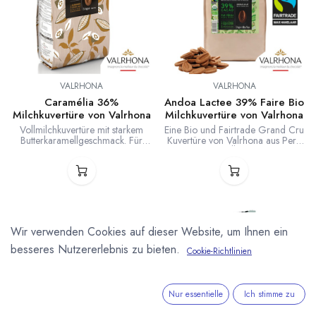
VALRHONA
VALRHONA
Caramélia 36%
Andoa Lactee 39% Faire Bio
Milchkuvertüre von Valrhona
Milchkuvertüre von Valrhona
Vollmilchkuvertüre mit starkem
Eine Bio und Fairtrade Grand Cru
Butterkaramellgeschmack. Für
Kuvertüre von Valrhona aus Peru
diese Karamell-Kuvertüre setzt
Kakao. Unsere Ökokontrollstelle:
Valrhona einer normalen
DE-ÖKO-006
Milchkuvertüre 20% Karamell zu.
Wir verwenden Cookies auf dieser Website, um Ihnen ein
besseres Nutzererlebnis zu bieten.
Cookie-Richtlinien
Nur essentielle
Ich stimme zu