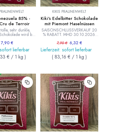
 PRALINENWELT
KIKIS PRALINENWELT
Venezuela 85% -
Kiki's Edelbitter Schokolade
Cru de Terroir
mit Piemont Haselnüssen
tolle, sehr dunkle,
SAISONSCHLUSSVERKAUF 20
Schokolade wird bei
% RABATT. MHD 30.10.2026.
linenwelt nur reiner
Tafel dunkle Grand Cru Zartbitter
7,90
€
6,32
€
 Trinitario Kakao aus
Schokolade mit gerösteten
7,90
€
erarbeitet. Tafel 75g
Haselnüssen bestreut. Feinste
 sofort lieferbar
Lieferzeit: sofort lieferbar
besonders aromatische
,33
€
/
1
kg
)
(
83,16
€
/
1
kg
)
Haselnüsse aus dem Piemont in
Italien. In Handarbeit hergestellt
von Kiki's Pralinenwelt. Tafel 95g.