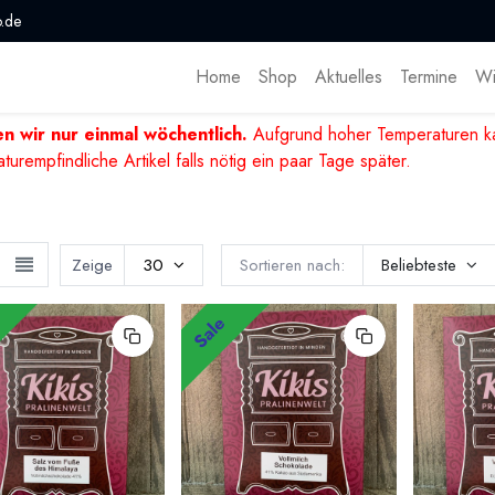
.de
Home
Shop
Aktuelles
Termine
Wi
n wir nur einmal wöchentlich.
Aufgrund hoher Temperaturen ka
mpfindliche Artikel falls nötig ein paar Tage später.
Zeige
30
Sortieren nach:
Beliebteste
Sale