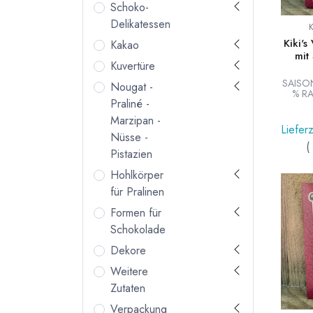
Schoko-
Delikatessen
Kiki's
Kakao
mit
Kuvertüre
SAISO
Nougat -
% RA
Praliné -
Vollm
vom 
Marzipan -
Kiki'
Lieferz
Nüsse -
(
Pistazien
Hohlkörper
für Pralinen
Formen für
Schokolade
Dekore
Weitere
Zutaten
Verpackung