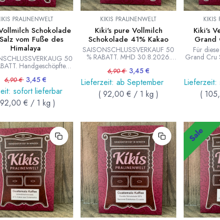
KIKIS PRALINENWELT
KIKIS PRALINENWELT
KIKIS
 Vollmilch Schokolade
Kiki's pure Vollmilch
Kiki's 
 Salz vom Fuße des
Schokolade 41% Kakao
Grand 
Himalaya
SAISONSCHLUSSVERKAUF 50
Für diese 
% RABATT. MHD 30.8.2026.
Grand Cru 
NSCHLUSSVERKAUG 50
Handgeschöpfte pure
Kiki's Pra
BATT. Handgeschöpfte
3,45
€
Vollmilchschokolade mit
6,90
€
Criollo und
ilchschokolade mit Salz
kräftigem Kakaogeschmack von
Venezuela v
3,45
€
Fuße des Himalaya von
6,90
€
Lieferzeit: ab September
Lieferzeit:
Kiki's Pralinenwelt. Tafel 75g.
s Pralinenwelt. Tafel 75g.
eit: sofort lieferbar
(
92,00
€
/
1
kg
)
(
105
92,00
€
/
1
kg
)
Sale