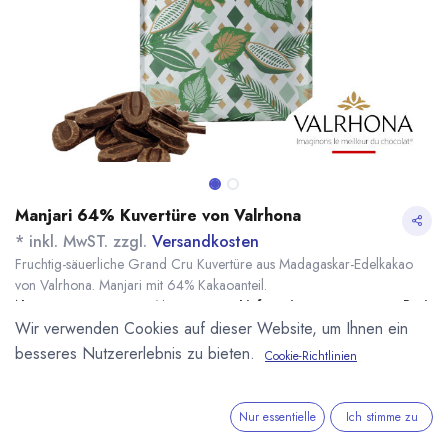
Manjari 64% Kuvertüre von Valrhona
* inkl. MwST. zzgl.
Versandkosten
Fruchtig-säuerliche Grand Cru Kuvertüre aus Madagaskar-Edelkakao
von Valrhona. Manjari mit 64% Kakaoanteil.
Name
Menge
Lieferzeit
Preis
Wir verwenden Cookies auf dieser Website, um Ihnen ein
15,50
€
*
[170017] 250g
sofort lieferbar
Manjari 64%
(
62,00
€
/
1
kg
)
besseres Nutzererlebnis zu bieten.
Cookie-Richtlinien
Valrhona
20,50
€
*
[100022] 500g
sofort lieferbar
Manjari 64%
Nur essentielle
Ich stimme zu
(
41,00
€
/
1
kg
)
Valrhona