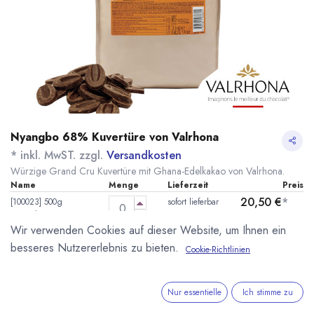
Nyangbo 68% Kuvertüre von Valrhona
* inkl. MwST. zzgl.
Versandkosten
Würzige Grand Cru Kuvertüre mit Ghana-Edelkakao von Valrhona.
Name
Menge
Lieferzeit
Preis
20,50
€
*
[100023] 500g
sofort lieferbar
Nyangbo 68%
(
41,00
€
/
1
kg
)
Valrhona
Wir verwenden Cookies auf dieser Website, um Ihnen ein
besseres Nutzererlebnis zu bieten.
Cookie-Richtlinien
89,99
€
*
[070047] 3kg
sofort lieferbar
Nyangbo 68%
(
30,00
€
/
1
kg
)
Valrhona
Nur essentielle
Ich stimme zu