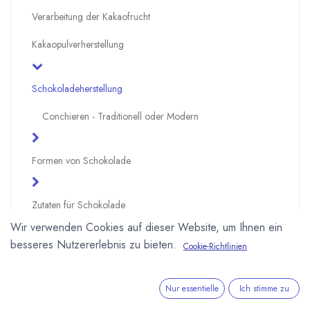
Verarbeitung der Kakaofrucht
Kakaopulverherstellung
Schokoladeherstellung
Conchieren - Traditionell oder Modern
Formen von Schokolade
Zutaten für Schokolade
Wir verwenden Cookies auf dieser Website, um Ihnen ein
Zusammensetzung von Schokolade
besseres Nutzererlebnis zu bieten.
Cookie-Richtlinien
Spezialschokoladen
Nur essentielle
Ich stimme zu