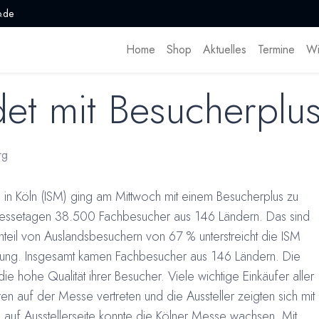
.de
Home
Shop
Aktuelles
Termine
Wi
et mit Besucherplu
rg
 in Köln (ISM) ging am Mittwoch mit einem Besucherplus zu
Messetagen 38.500 Fachbesucher aus 146 Ländern. Das sind
teil von Auslandsbesuchern von 67 % unterstreicht die ISM
eutung. Insgesamt kamen Fachbesucher aus 146 Ländern. Die
ie hohe Qualität ihrer Besucher. Viele wichtige Einkäufer aller
n auf der Messe vertreten und die Aussteller zeigten sich mit
auf Ausstellerseite konnte die Kölner Messe wachsen. Mit