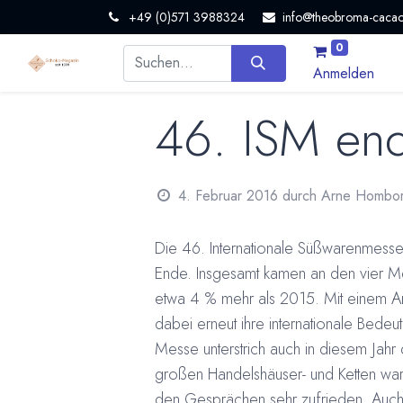
+49 (0)571 3988324
info@theobroma-cacao
0
Anmelden
46. ISM end
4. Februar 2016
durch
Arne Hombo
Die 46. Internationale Süßwarenmesse
Ende. Insgesamt kamen an den vier 
etwa 4 % mehr als 2015. Mit einem An
dabei erneut ihre internationale Bed
Messe unterstrich auch in diesem Jahr d
großen Handelshäuser- und Ketten ware
den Gesprächen sehr zufrieden. Auch 