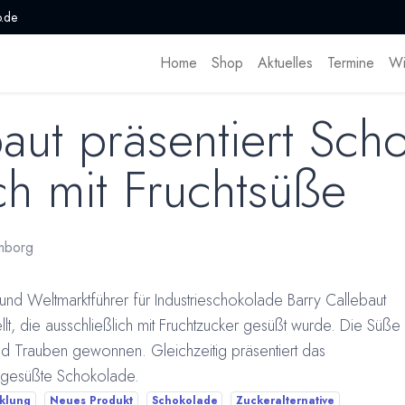
.de
Home
Shop
Aktuelles
Termine
Wi
baut präsentiert Sch
ch mit Fruchtsüße
mborg
nd Weltmarktführer für Industrieschokolade Barry Callebaut
lt, die ausschließlich mit Fruchtzucker gesüßt wurde. Die Süße
nd Trauben gewonnen. Gleichzeitig präsentiert das
a gesüßte Schokolade.
cklung
Neues Produkt
Schokolade
Zuckeralternative