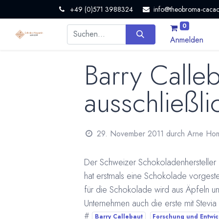
+49 (0)571 3988324
info@theobroma-cacao
0
Anmelden
Barry Calle
ausschließli
29. November 2011
durch
Arne Ho
Der Schweizer Schokoladenhersteller u
hat erstmals eine Schokolade vorgestel
für die Schokolade wird aus Äpfeln u
Unternehmen auch die erste mit Stevi
#
Barry Callebaut
Forschung und Entwi