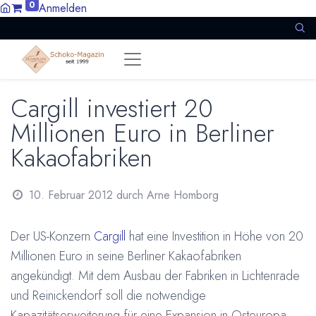
0
Anmelden
Cargill investiert 20
Millionen Euro in Berliner
Kakaofabriken
10. Februar 2012
durch
Arne Homborg
Der US-Konzern
Cargill
hat eine Investition in Höhe von 20
Millionen Euro in seine Berliner Kakaofabriken
angekündigt. Mit dem Ausbau der Fabriken in Lichtenrade
und Reinickendorf soll die notwendige
Kapazitätserweiterung für eine Expansion in Osteuropa