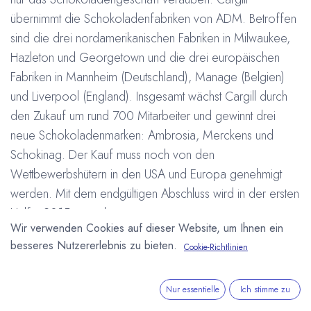
übernimmt die Schokoladenfabriken von ADM. Betroffen
sind die drei nordamerikanischen Fabriken in Milwaukee,
Hazleton und Georgetown und die drei europäischen
Fabriken in Mannheim (Deutschland), Manage (Belgien)
und Liverpool (England). Insgesamt wächst Cargill durch
den Zukauf um rund 700 Mitarbeiter und gewinnt drei
neue Schokoladenmarken: Ambrosia, Merckens und
Schokinag. Der Kauf muss noch von den
Wettbewerbshütern in den USA und Europa genehmigt
werden. Mit dem endgültigen Abschluss wird in der ersten
Hälfte 2015 gerechnet.
Wir verwenden Cookies auf dieser Website, um Ihnen ein
Cargill verfügt bereits über Fabriken zur
besseres Nutzererlebnis zu bieten.
Cookie-Richtlinien
Kakaoverarbeitung und Schokoladenherstellung in
Belgien, Brasilien, Kanada, Elfenbeinküste, Frankreich,
Deutschland, Ghana, den Niederlanden, Großbritannien
Nur essentielle
Ich stimme zu
und den USA. Bis vor einem Jahr war Cargill der weltweit