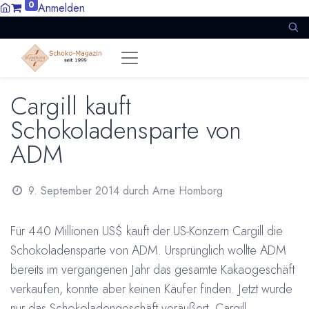
0
Anmelden
Cargill kauft
Schokoladensparte von
ADM
9. September 2014
durch
Arne Homborg
Für 440 Millionen US$ kauft der US-Konzern Cargill die
Schokoladensparte von ADM. Ursprünglich wollte ADM
bereits im vergangenen Jahr das gesamte Kakaogeschäft
verkaufen, konnte aber keinen Käufer finden. Jetzt wurde
nur das Schokoladengeschäft veräußert. Cargill