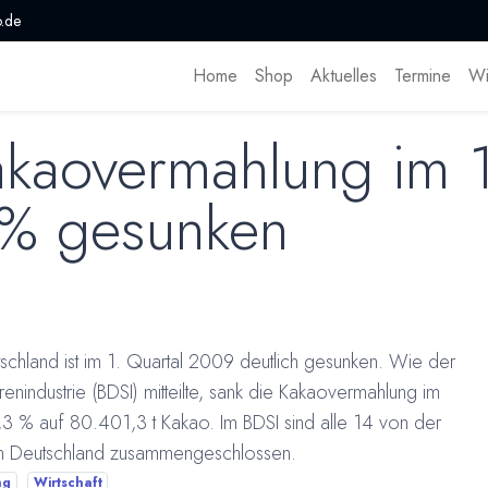
.de
Home
Shop
Aktuelles
Termine
Wi
kaovermahlung im 1
% gesunken
chland ist im 1. Quartal 2009 deutlich gesunken. Wie der
industrie (BDSI) mitteilte, sank die Kakaovermahlung im
3 % auf 80.401,3 t Kakao. Im BDSI sind alle 14 von der
in Deutschland zusammengeschlossen.
ng
Wirtschaft