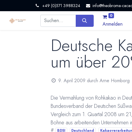
+49 (0)571 3988324
info@theobroma-cacao
0
Anmelden
Deutsche Ka
um über 20
9. April 2009
durch
Arne Homborg
Die Vermahlung von Rohkakao in Deuts
Bundesverband der Deutschen Süßwaren
Vergleich zum 1. Quartal 2008 um 21,
Bohne aus arbeitenden Unternehmen 
#
BDSI
Deutschland
Kakaoverarbeitu