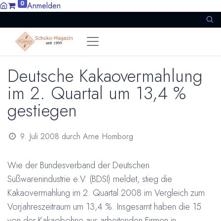
0
Anmelden
Deutsche Kakaovermahlung
im 2. Quartal um 13,4 %
gestiegen
9. Juli 2008
durch
Arne Homborg
Wie der Bundesverband der Deutschen
Süßwarenindustrie e.V. (BDSI) meldet, stieg die
Kakaovermahlung im 2. Quartal 2008 im Vergleich zum
Vorjahreszeitraum um 13,4 %. Insgesamt haben die 15
von der Kakaobohne aus arbeitenden Firmen in