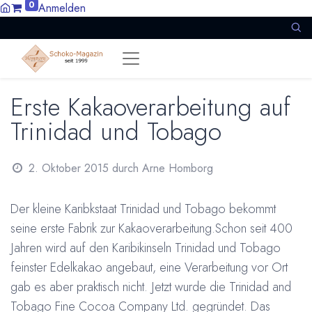
0
Anmelden
Erste Kakaoverarbeitung auf
Trinidad und Tobago
2. Oktober 2015
durch
Arne Homborg
Der kleine Karibkstaat Trinidad und Tobago bekommt
seine erste Fabrik zur Kakaoverarbeitung.Schon seit 400
Jahren wird auf den Karibikinseln Trinidad und Tobago
feinster Edelkakao angebaut, eine Verarbeitung vor Ort
gab es aber praktisch nicht. Jetzt wurde die Trinidad and
Tobago Fine Cocoa Company Ltd. gegründet. Das