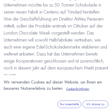
Unternehmen möchte bis zu 50 Tonnen Schokolade in
seiner neuen Fabrik in Centeno auf Trinidad herstellen.
Wie die Geschäftsführung um Direktor Ashley Parasram
mitteilt, sollen die Produkte erstmals im Oktober auf der
London Chocolate Week vorgestellt werden. Das
Unternehmen will sowohl Halbfabrikate vertreiben, wie
auch eine eigene Edel-Schokoladenmarke etablieren und
weltweit anbieten. Dazu hat das Unternehmen bereits
einige Kooperationen geschlossen und ist zuversichtlich,
noch in diesem Jahr auf dem europäischem Markt präsent
zu sein.
Wir verwenden Cookies auf dieser Website, um Ihnen ein
besseres Nutzererlebnis zu bieten.
Weitere Informationen unter:
http://www.ttchocolate.com
Cookie-Richtlinien
#
Bean to Bar
Edelkakao
Halbfabrikate
Kakaoverarbeitung
Kuvertüre
Nur essentielle
Ich stimme zu
Trinidad and Tobago Fine Cocoa Company Ltd.