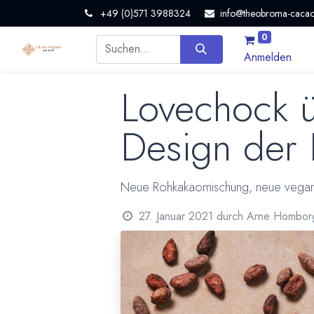
+49 (0)571 3988324
info@theobroma-cacao
0
Anmelden
Lovechock ü
Design der 
Neue Rohkakaomischung, neue vegane 
27. Januar 2021
durch
Arne Hombor