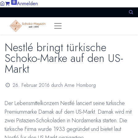
0
Anmelden
Nestlé bringt türkische
Schoko-Marke auf den US-
Markt
26. Februar 2016
durch
Arne Homborg
Der Lebensmittelkonzern Nestlé lanciert seine türkische
Premiummarke Damak auf dem US-Markt. Damak wird mit
zwei Pistazien-Schokoladen in Nordamerika starten. Die
türkische Firma wurde 1933 gegründet und bietet laut
Nestlé für den US-Markt einzigartige