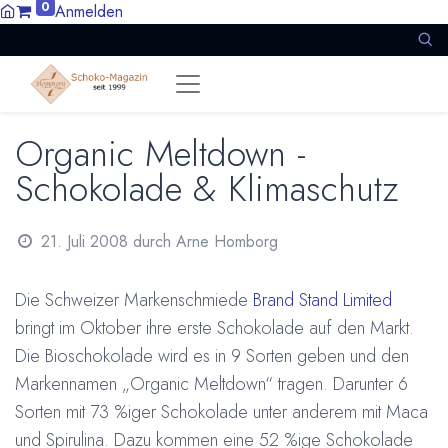
0
Anmelden
Organic Meltdown -
Schokolade & Klimaschutz
21. Juli 2008
durch
Arne Homborg
Die Schweizer Markenschmiede
Brand Stand Limited
bringt im Oktober ihre erste Schokolade auf den Markt.
Die Bioschokolade wird es in 9 Sorten geben und den
Markennamen „Organic Meltdown“ tragen. Darunter 6
Sorten mit 73 %iger Schokolade unter anderem mit Maca
und Spirulina. Dazu kommen eine 52 %ige Schokolade