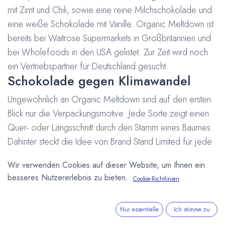
mit Zimt und Chili, sowie eine reine Milchschokolade und
eine weiße Schokolade mit Vanille. Organic Meltdown ist
bereits bei Waitrose Supermarkets in Großbritannien und
bei Wholefoods in den USA gelistet. Zur Zeit wird noch
ein Vertriebspartner für Deutschland gesucht.
Schokolade gegen Klimawandel
Ungewöhnlich an Organic Meltdown sind auf den ersten
Blick nur die Verpackungsmotive. Jede Sorte zeigt einen
Quer- oder Längsschnitt durch den Stamm eines Baumes.
Dahinter steckt die Idee von Brand Stand Limited für jede
verkaufte Tafel einen Baum im tropischen Regenwald zu
Wir verwenden Cookies auf dieser Website, um Ihnen ein
retten. Zur Umsetzung kooperiert das Unternehmen mit
besseres Nutzererlebnis zu bieten.
Cookie-Richtlinien
dem World Land Trust. Ziel ist es bis zum Jahr 2012 5
Millionen Bäume zu schützen, bzw. 5 Millionen Tafeln
Nur essentielle
Ich stimme zu
Schokolade zu verkaufen und damit nachhaltig gegen