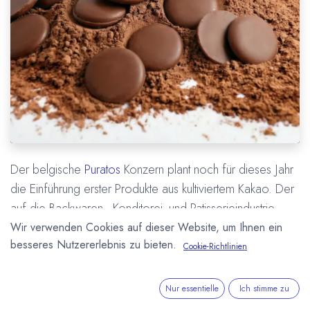
Der belgische
Puratos
Konzern plant noch für dieses Jahr
die Einführung erster Produkte aus kultiviertem Kakao. Der
auf die Backwaren-, Konditorei- und Patisserieindustrie
spezialisierte Halbfabrikateproduzent vertreibt weltweit
Wir verwenden Cookies auf dieser Website, um Ihnen ein
besseres Nutzererlebnis zu bieten.
Zutaten für Handwerk und Industrie.
Cookie-Richtlinien
Ende 2026 soll zunächst in den USA ein Produkt aus
Nur essentielle
Ich stimme zu
kultiviertem Kakao auf den Markt kommen. Kultivierter