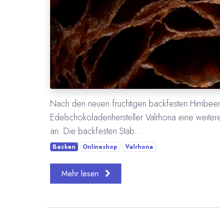
Nach den neuen fruchtigen backfesten Himbeer
Edelschokoladenhersteller Valrhona eine weite
an. Die backfesten Stäb...
Backen
Onlineshop
Valrhona
Mehr lesen