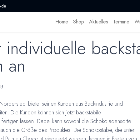
.de
Home
Shop
Aktuelles
Termine
Wi
 individuelle backst
n an
rg
Norderstedt bietet seinen Kunden aus Backindustrie und
ten. Die Kunden können sich jetzt backstabile
ertigen lassen. Dabei kann sowohl die Schokoladensorte
uch die Größe des Produktes. Die Schokostäbe, die unter
d Pain au Chocolat eingesetzt werden, können in Breiten von