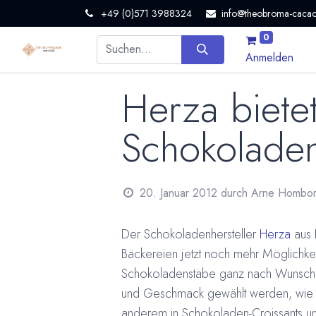
+49 (0)571 3988324
info@theobroma-cacao
0
Anmelden
Herza bietet
Schokolade
20. Januar 2012
durch
Arne Hombo
Der Schokoladenhersteller
Herza
aus 
Bäckereien jetzt noch mehr Möglichkei
Schokoladenstäbe ganz nach Wunsch f
und Geschmack gewählt werden, wie a
anderem in Schokoladen-Croissants un