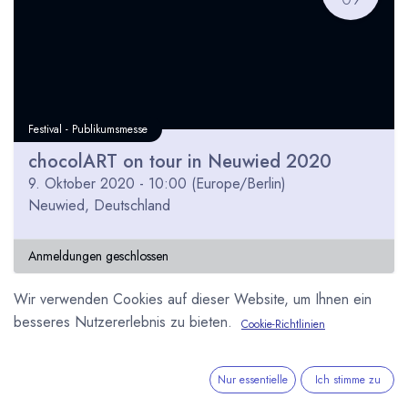
Festival - Publikumsmesse
chocolART on tour in Neuwied 2020
9. Oktober 2020
-
10:00
(
Europe/Berlin
)
Neuwied
,
Deutschland
Anmeldungen geschlossen
Wir verwenden Cookies auf dieser Website, um Ihnen ein
besseres Nutzererlebnis zu bieten.
Cookie-Richtlinien
OKT
16
Nur essentielle
Ich stimme zu