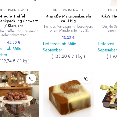
KIKIS PRALINENWELT
KIKIS PRALINENWELT
KIKIS
4 edle Trüffel in
4 große Marzipankugeln
Kiki's T
enkpackung Schwarz
ca. 112g
/ Klarsicht
Feinstes Marzipan mit besonders
Dunkle S
hohem Mandelanteil (55%).
feine
che Trüffel und Pralinen in
Kakaobo
edler schwarzer
13,32
€
schenkschachtel mit
45,50
€
ichtdecekl. Hergestellt in
Lieferzeit: ab Mitte
Lieferzeit:
er Handarbeit von Kiki's
eit: ab Mitte
September
September
Pralinenwelt.
mber
(
133,20
€
/
1
kg
)
(
119
119,74
€
/
1
kg
)