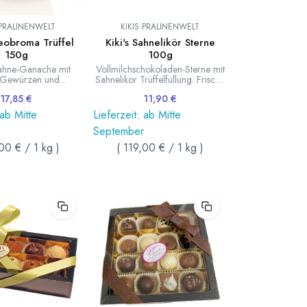
 PRALINENWELT
KIKIS PRALINENWELT
heobroma Trüffel
Kiki's Sahnelikör Sterne
150g
100g
ahne-Ganache mit
Vollmilchschokoladen-Sterne mit
n Gewürzen und
Sahnelikör Trüffelfüllung. Frische
hnen-Splittern.
Pralinen von Kiki's Pralinenwelt.
17,85
€
11,90
€
100g im Beutel.
 ab Mitte
Lieferzeit: ab Mitte
September
,00
€
/
1
kg
)
(
119,00
€
/
1
kg
)