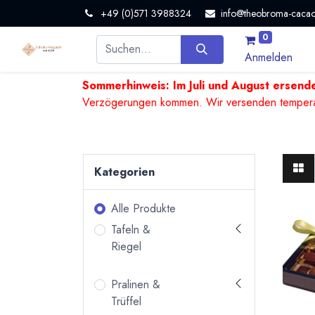
+49 (0)571 3988324
info@theobroma-cacao
0
Anmelden
Sommerhinweis: Im Juli und August ersende
Verzögerungen kommen. Wir versenden temperature
Kategorien
Alle Produkte
Tafeln &
Riegel
Pralinen &
Trüffel