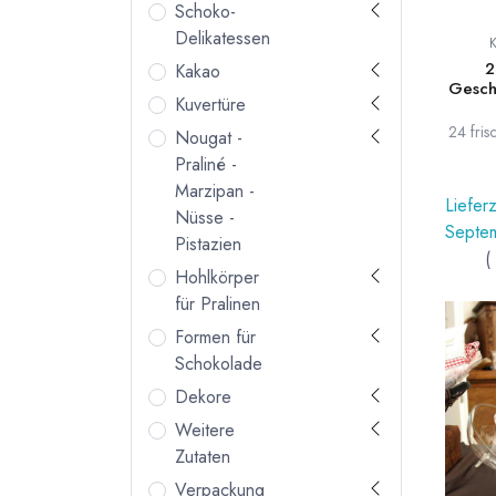
Schoko-
Delikatessen
2
Kakao
Gesch
Kuvertüre
24 fris
Nougat -
Praliné -
Ge
Klars
Marzipan -
rein
Lieferz
Nüsse -
Septe
Pistazien
(
Hohlkörper
für Pralinen
Formen für
Schokolade
Dekore
Weitere
Zutaten
Verpackung