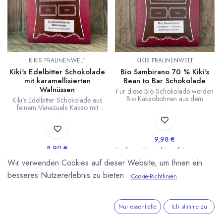
KIKIS PRALINENWELT
KIKIS PRALINENWELT
Kiki's Edelbitter Schokolade
Bio Sambirano 70 % Kiki's
mit karamellisierten
Bean to Bar Schokolade
Walnüssen
Für diese Bio Schokolade werden
Bio Kakaobohnen aus dem
Kiki's Edelbitter Schokolade aus
Sambirano Tal in Madagaskar
feinem Venezuela Kakao mit
verarbeitet. Die Schokolade wird
karamellisierten Walnüssen aus
bei Kiki's Pralinenwelt von der
dem eigenen Garten. 90g Tafel.
Bohne bis zur Tafel (Bean to Bar)
hergestellt. In Kleinstproduktion
9,98
€
von wenigen Kilogramm werden
8,90
€
Lieferzeit: nicht auf Lager
die Kakaobohnen geröstet und
langsam über mehrere Tage
Lieferzeit: ab September
Wir verwenden Cookies auf dieser Website, um Ihnen ein
(
133,07
€
/
1
kg
)
vermahlen. Kakaoanteil: 70 %. 75
lieferbar
g Tafel. DE-ÖKO-006
besseres Nutzererlebnis zu bieten.
Cookie-Richtlinien
(
93,68
€
/
1
kg
)
Nur essentielle
Ich stimme zu
Sale