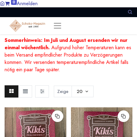
0
Anmelden
Sommerhinweis: Im Juli und August ersenden wir nur
einmal wöchentlich.
Aufgrund hoher Temperaturen kann es
beim Versand empfindlicher Produkte zu Verzögerungen
kommen. Wir versenden temperaturempfindliche Artikel falls
nötig ein paar Tage später.
Zeige
20